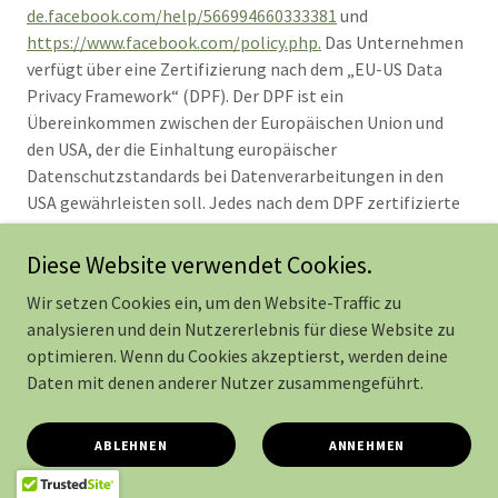
de.facebook.com/help/566994660333381
und
https://www.facebook.com/policy.php.
Das Unternehmen
verfügt über eine Zertifizierung nach dem „EU-US Data
Privacy Framework“ (DPF). Der DPF ist ein
Übereinkommen zwischen der Europäischen Union und
den USA, der die Einhaltung europäischer
Datenschutzstandards bei Datenverarbeitungen in den
USA gewährleisten soll. Jedes nach dem DPF zertifizierte
Unternehmen verpflichtet sich, diese
Datenschutzstandards einzuhalten. Weitere
Diese Website verwendet Cookies.
Informationen hierzu erhalten Sie vom Anbieter unter
Wir setzen Cookies ein, um den Website-Traffic zu
folgendem Link:
analysieren und dein Nutzererlebnis für diese Website zu
https://www.dataprivacyframework.gov/s/participant-
optimieren. Wenn du Cookies akzeptierst, werden deine
search/participantdetail?
Daten mit denen anderer Nutzer zusammengeführt.
contact=true&id=a2zt0000000GnywAAC&status=Active
X
(ehemals Twitter) 11 / 19 Auf dieser Website sind
Funktionen des Dienstes X (ehemals Twitter)
ABLEHNEN
ANNEHMEN
eingebunden. Diese Funktionen werden angeboten durch
den Mutterkonzern X Corp., 1355 Market Street, Suite 900,